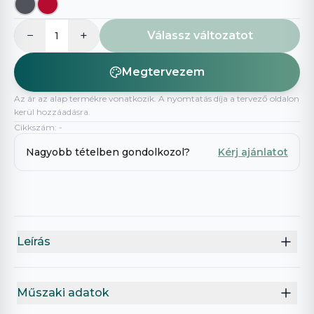
−
+
Válassz változatot
1
Megtervezem
Az ár az alap termékre vonatkozik. A nyomtatás díja a tervező oldalon
kerül hozzáadásra.
Cikkszám
:
-
Nagyobb tételben gondolkozol?
Kérj ajánlatot
Leírás
Műszaki adatok