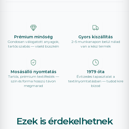
Prémium minőség
Gyors kiszállítás
Gondosan válogatott anyagok,
2–5 munkanapon belül nálad
tartós szabás — viseld büszkén
van a kész termék
Mosásálló nyomtatás
1979 óta
Tartós, prémium textilfesték —
Évtizedes tapasztalat a
szín és forma hosszú távon
textilnyomtatásban — tudod kire
megmarad
bízod
Ezek is érdekelhetnek