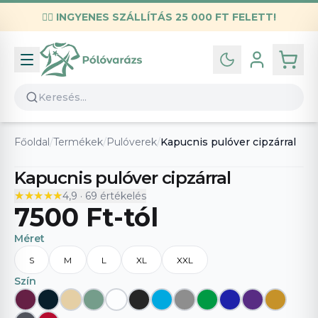
✌🏼
INGYENES SZÁLLÍTÁS 25 000 FT FELETT!
Infó
Kapcsolat
GYIK
Általános szerződési feltételek
Főoldal
/
Termékek
/
Pulóverek
/
Kapucnis pulóver cipzárral
Adatvédelmi nyilatkozat
Kapucnis pulóver cipzárral
★★★★★
★★★★★
4,9
·
69
értékelés
7500 Ft
-tól
Méret
S
M
L
XL
XXL
Szín