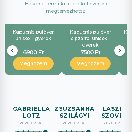
Hasonló termékek, amiket szintén
megtervezhetsz.
Kapucnis pulóver
Kapucnis pulóver
Ker
unisex - gyerek
cipzárral unisex -
gyerek
6900 Ft
7500 Ft
Megnézem
Megnézem
GABRIELLA
ZSUZSANNA
LASZLO
LOTZ
SZILÁGYI
SZOVICS
2026. 07. 08.
2026. 07. 08.
2026. 07. 08.