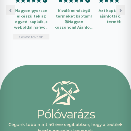
★
★
★
★
★
★
★
★
★
★
★
★
★
★
★
✓
✓
✓
‹
›
Nagyon gyorsan
Kiváló minőségű
Azt kaptam amit
elkészültek az
terméket kaptam!
ajánlottak. Jó a
egyedi sapkák, a
🥰Nagyon
termék.
weboldal nagyon
köszönöm! Ajánlom
intuitív és könnyű
mindenkinek!🤩 …
Olvass tovább
használni.
Telefonon
nagyon
segítőkészek
voltak, máskor is
fogok innen
vásárolni. Plusz
pont, hogy
lehetett kártyával
is fizetni.
P
ó
l
ó
v
a
r
á
z
s
Cégünk több mint 40 éve segít abban, hogy a textílek