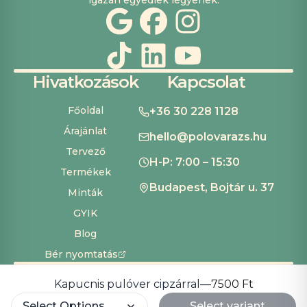
igazán egyediek legyenek.
Hivatkozások
Kapcsolat
Főoldal
+36 30 228 1128
Árajánlat
hello@polovarazs.hu
Tervező
H-P: 7:00 – 15:30
Termékek
Budapest, Bojtár u. 37
Minták
GYIK
Blog
Bér nyomtatás
ÁSZF
Adatvédelem
Szállítás és fizetés
Süti beállítások
Copyright ©
2026
Pólóvarázs
Kapucnis pulóver cipzárral
—
7500 Ft
Development by
Cardinal Dev Solutions
Select Options
Select variant