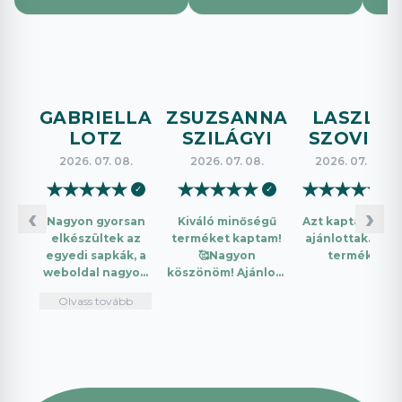
GABRIELLA
ZSUZSANNA
LASZLO
LOTZ
SZILÁGYI
SZOVICS
2026. 07. 08.
2026. 07. 08.
2026. 07. 08.
★
★
★
★
★
★
★
★
★
★
★
★
★
★
★
✓
✓
✓
‹
›
Nagyon gyorsan
Kiváló minőségű
Azt kaptam amit
elkészültek az
terméket kaptam!
ajánlottak. Jó a
egyedi sapkák, a
🥰Nagyon
termék.
weboldal nagyon
köszönöm! Ajánlom
intuitív és könnyű
mindenkinek!🤩 …
Olvass tovább
használni.
Telefonon
nagyon
segítőkészek
voltak, máskor is
fogok innen