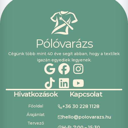
vásárolni. Plusz
pont, hogy
lehetett kártyával
is fizetni.
P
ó
l
ó
v
a
r
á
z
s
Cégünk több mint 40 éve segít abban, hogy a textílek
igazán egyediek legyenek.
Hivatkozások
Kapcsolat
Főoldal
+36 30 228 1128
Árajánlat
hello@polovarazs.hu
Tervező
H-P: 7:00 – 15:30