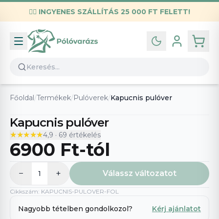
✌🏼
INGYENES SZÁLLÍTÁS 25 000 FT FELETT!
Infó
Kapcsolat
GYIK
Általános szerződési feltételek
Főoldal
/
Termékek
/
Pulóverek
/
Kapucnis pulóver
Adatvédelmi nyilatkozat
Kapucnis pulóver
★★★★★
★★★★★
4,9
·
69
értékelés
6900 Ft
-tól
−
+
Válassz változatot
1
Cikkszám
:
KAPUCNIS-PULOVER-FOL
Nagyobb tételben gondolkozol?
Kérj ajánlatot