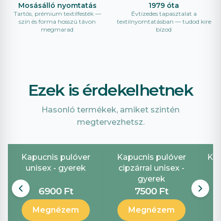
Mosásálló nyomtatás
1979 óta
Tartós, prémium textilfesték —
Évtizedes tapasztalat a
szín és forma hosszú távon
textilnyomtatásban — tudod kire
megmarad
bízod
Ezek is érdekelhetnek
Hasonló termékek, amiket szintén
megtervezhetsz.
Kapucnis pulóver
Kapucnis pulóver
Ker
unisex - gyerek
cipzárral unisex -
gyerek
6900 Ft
7500 Ft
Megnézem
Megnézem