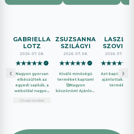
GABRIELLA
ZSUZSANNA
LASZLO
LOTZ
SZILÁGYI
SZOVICS
2026. 07. 08.
2026. 07. 08.
2026. 07. 08.
★
★
★
★
★
★
★
★
★
★
★
★
★
★
★
✓
✓
✓
‹
›
Nagyon gyorsan
Kiváló minőségű
Azt kaptam amit
elkészültek az
terméket kaptam!
ajánlottak. Jó a
egyedi sapkák, a
🥰Nagyon
termék.
weboldal nagyon
köszönöm! Ajánlom
intuitív és könnyű
mindenkinek!🤩 …
Olvass tovább
használni.
Telefonon
nagyon
segítőkészek
voltak, máskor is
fogok innen