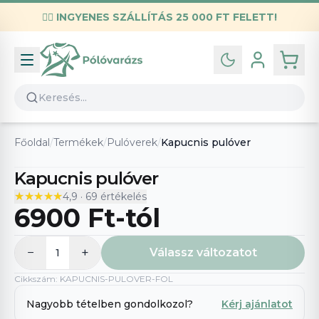
✌🏼
INGYENES SZÁLLÍTÁS 25 000 FT FELETT!
Infó
Kapcsolat
GYIK
Általános szerződési feltételek
Főoldal
/
Termékek
/
Pulóverek
/
Kapucnis pulóver
Adatvédelmi nyilatkozat
Kapucnis pulóver
★★★★★
★★★★★
4,9
·
69
értékelés
6900 Ft
-tól
−
+
Válassz változatot
1
Cikkszám
:
KAPUCNIS-PULOVER-FOL
Nagyobb tételben gondolkozol?
Kérj ajánlatot