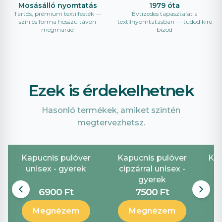
Mosásálló nyomtatás
1979 óta
Tartós, prémium textilfesték —
Évtizedes tapasztalat a
szín és forma hosszú távon
textilnyomtatásban — tudod kire
megmarad
bízod
Ezek is érdekelhetnek
Hasonló termékek, amiket szintén
megtervezhetsz.
Kapucnis pulóver
Kapucnis pulóver
Ker
unisex - gyerek
cipzárral unisex -
gyerek
6900 Ft
7500 Ft
Megnézem
Megnézem