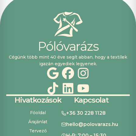
vásárolni. Plusz
pont, hogy
lehetett kártyával
is fizetni.
P
ó
l
ó
v
a
r
á
z
s
Cégünk több mint 40 éve segít abban, hogy a textílek
igazán egyediek legyenek.
Hivatkozások
Kapcsolat
Főoldal
+36 30 228 1128
Árajánlat
hello@polovarazs.hu
Tervező
H-P: 7:00 – 15:30