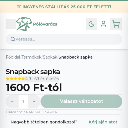
✌🏼
INGYENES SZÁLLÍTÁS 25 000 FT FELETT!
Infó
Kapcsolat
GYIK
Általános szerződési feltételek
Főoldal
/
Termékek
/
Sapkák
/
Snapback sapka
Adatvédelmi nyilatkozat
Snapback sapka
★★★★★
★★★★★
4,9
·
69
értékelés
1600 Ft
-tól
−
+
Válassz változatot
1
Cikkszám
:
SNAPBACK-SAPKA
Nagyobb tételben gondolkozol?
Kérj ajánlatot