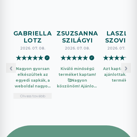
GABRIELLA
ZSUZSANNA
LASZLO
LOTZ
SZILÁGYI
SZOVICS
2026. 07. 08.
2026. 07. 08.
2026. 07. 08.
★
★
★
★
★
★
★
★
★
★
★
★
★
★
★
✓
✓
✓
‹
›
Nagyon gyorsan
Kiváló minőségű
Azt kaptam amit
elkészültek az
terméket kaptam!
ajánlottak. Jó a
egyedi sapkák, a
🥰Nagyon
termék.
weboldal nagyon
köszönöm! Ajánlom
intuitív és könnyű
mindenkinek!🤩 …
Olvass tovább
használni.
Telefonon
nagyon
segítőkészek
voltak, máskor is
fogok innen
vásárolni. Plusz