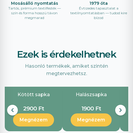
Mosásálló nyomtatás
1979 óta
Tartós, prémium textilfesték —
Évtizedes tapasztalat a
szín és forma hosszú távon
textilnyomtatásban — tudod kire
megmarad
bízod
Ezek is érdekelhetnek
Hasonló termékek, amiket szintén
megtervezhetsz.
Kötött sapka
Halászsapka
B
2900 Ft
1900 Ft
Megnézem
Megnézem