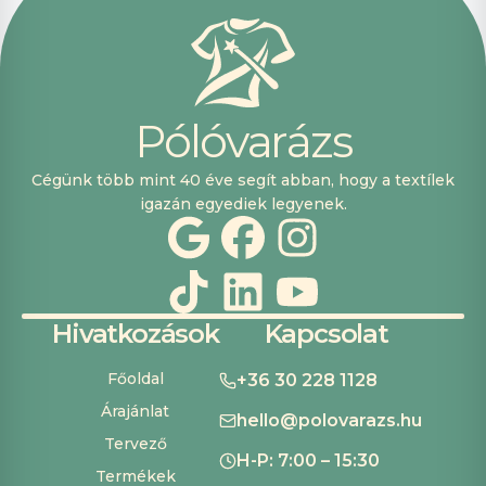
pont, hogy
lehetett kártyával
is fizetni.
P
ó
l
ó
v
a
r
á
z
s
Cégünk több mint 40 éve segít abban, hogy a textílek
igazán egyediek legyenek.
Hivatkozások
Kapcsolat
Főoldal
+36 30 228 1128
Árajánlat
hello@polovarazs.hu
Tervező
H-P: 7:00 – 15:30
Termékek