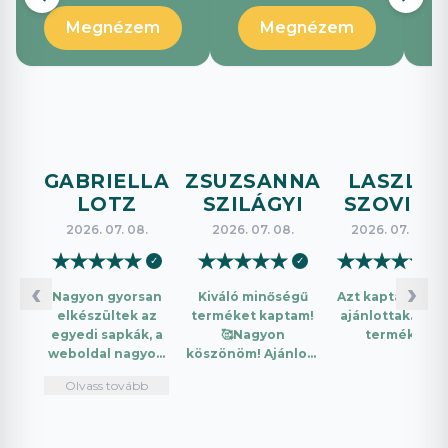
Megnézem
Megnézem
GABRIELLA
ZSUZSANNA
LASZLO
LOTZ
SZILÁGYI
SZOVICS
2026. 07. 08.
2026. 07. 08.
2026. 07. 08.
★
★
★
★
★
★
★
★
★
★
★
★
★
★
★
✓
✓
✓
‹
›
Nagyon gyorsan
Kiváló minőségű
Azt kaptam amit
elkészültek az
terméket kaptam!
ajánlottak. Jó a
egyedi sapkák, a
🥰Nagyon
termék.
weboldal nagyon
köszönöm! Ajánlom
intuitív és könnyű
mindenkinek!🤩 …
Olvass tovább
használni.
Telefonon
nagyon