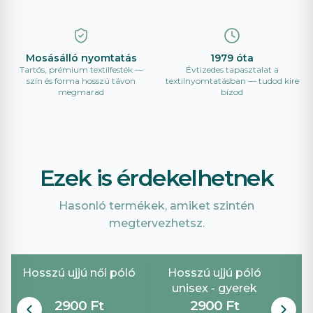
Mosásálló nyomtatás
1979 óta
Tartós, prémium textilfesték —
Évtizedes tapasztalat a
szín és forma hosszú távon
textilnyomtatásban — tudod kire
megmarad
bízod
Ezek is érdekelhetnek
Hasonló termékek, amiket szintén
megtervezhetsz.
Hosszú ujjú női póló
Hosszú ujjú póló
unisex - gyerek
2900 Ft
2900 Ft