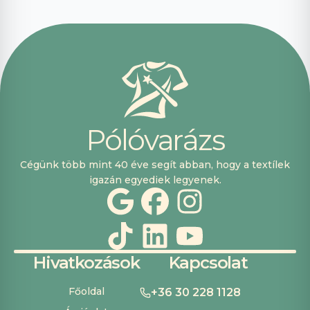
segítőkészek
voltak, máskor is
fogok innen
vásárolni. Plusz
pont, hogy
lehetett kártyával
is fizetni.
P
ó
l
ó
v
a
r
á
z
s
Cégünk több mint 40 éve segít abban, hogy a textílek
igazán egyediek legyenek.
Hivatkozások
Kapcsolat
Főoldal
+36 30 228 1128