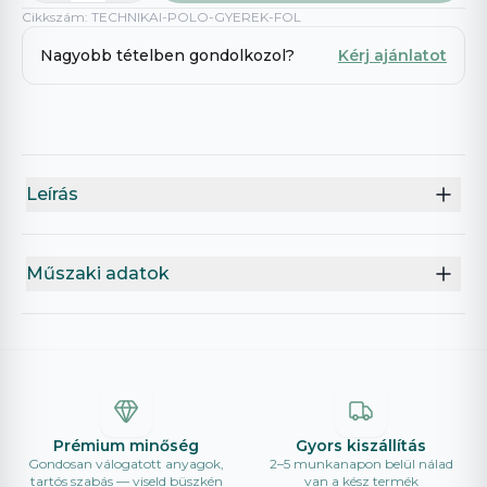
Cikkszám
:
TECHNIKAI-POLO-GYEREK-FOL
Nagyobb tételben gondolkozol?
Kérj ajánlatot
Leírás
Műszaki adatok
Prémium minőség
Gyors kiszállítás
Gondosan válogatott anyagok,
2–5 munkanapon belül nálad
tartós szabás — viseld büszkén
van a kész termék