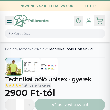
✌🏼
INGYENES SZÁLLÍTÁS 25 000 FT FELETT!
Infó
Kapcsolat
GYIK
Általános szerződési feltételek
Főoldal
/
Termékek
/
Pólók
/
Technikai póló unisex - gyerek
Adatvédelmi nyilatkozat
Technikai póló unisex - gyerek
★★★★★
★★★★★
4,9
·
69
értékelés
2900 Ft
-tól
−
+
Válassz változatot
1