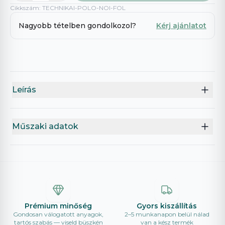
Cikkszám
:
TECHNIKAI-POLO-NOI-FOL
Nagyobb tételben gondolkozol?
Kérj ajánlatot
Leírás
Műszaki adatok
Prémium minőség
Gyors kiszállítás
Gondosan válogatott anyagok,
2–5 munkanapon belül nálad
tartós szabás — viseld büszkén
van a kész termék