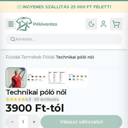
✌🏼
INGYENES SZÁLLÍTÁS 25 000 FT FELETT!
Infó
Kapcsolat
GYIK
Általános szerződési feltételek
Főoldal
/
Termékek
/
Pólók
/
Technikai póló női
Adatvédelmi nyilatkozat
Technikai póló női
★★★★★
★★★★★
4,9
·
69
értékelés
3900 Ft
-tól
−
+
Válassz változatot
1