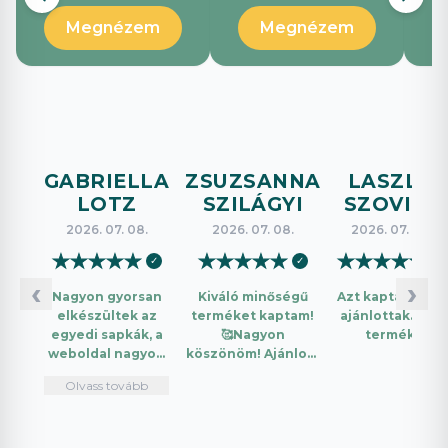
Megnézem
Megnézem
GABRIELLA
ZSUZSANNA
LASZLO
LOTZ
SZILÁGYI
SZOVICS
2026. 07. 08.
2026. 07. 08.
2026. 07. 08.
★
★
★
★
★
★
★
★
★
★
★
★
★
★
★
✓
✓
✓
‹
›
Nagyon gyorsan
Kiváló minőségű
Azt kaptam amit
elkészültek az
terméket kaptam!
ajánlottak. Jó a
egyedi sapkák, a
🥰Nagyon
termék.
weboldal nagyon
köszönöm! Ajánlom
intuitív és könnyű
mindenkinek!🤩 …
Olvass tovább
használni.
Telefonon
nagyon