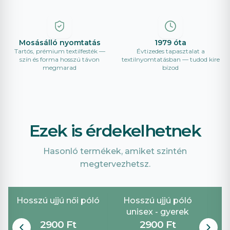
Mosásálló nyomtatás
1979 óta
Tartós, prémium textilfesték —
Évtizedes tapasztalat a
szín és forma hosszú távon
textilnyomtatásban — tudod kire
megmarad
bízod
Ezek is érdekelhetnek
Hasonló termékek, amiket szintén
megtervezhetsz.
Hosszú ujjú női póló
Hosszú ujjú póló
unisex - gyerek
2900 Ft
2900 Ft